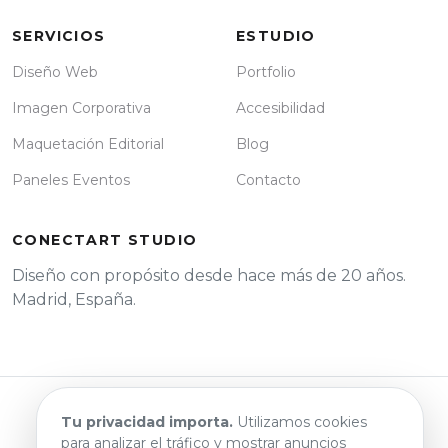
SERVICIOS
ESTUDIO
Diseño Web
Portfolio
Imagen Corporativa
Accesibilidad
Maquetación Editorial
Blog
Paneles Eventos
Contacto
CONECTART STUDIO
Diseño con propósito desde hace más de 20 años.
Madrid, España.
© 2026 ConectArt.
Tu privacidad importa.
Utilizamos cookies
Aviso Legal
Privacidad y Cookies
Declaración de
para analizar el tráfico y mostrar anuncios